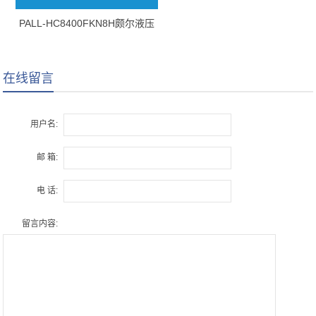
PALL-HC8400FKN8H颇尔液压
油滤芯
在线留言
用户名:
邮 箱:
电 话:
留言内容: