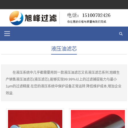
液压油滤芯
在液压系统中几乎都需要用到一款液压油滤芯又名液压滤芯系列.旭峰生
产销售液压油滤芯(液压滤芯),能够实现99.99%以上的过滤捕捉能力与最小
1μm的过滤精度.在您的液压系统中保护设备正常运转.降低维护成本,增加企业
效益.