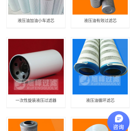
液压油加油小车滤芯
液压油有效过滤芯
一次性旋装液压过滤器
液压油循环滤芯