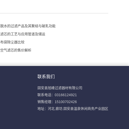
中脱水的过滤产品及其聚结与破乳功能
气滤芯的工艺与应用管道及储运
与布袋除尘器比较
式空气滤芯的售价解析
联系我们
固安县旭峰过滤器材有限公司
联系电话：03166124921
销售经理：15100702426
地址：河北.廊坊.固安县温泉休闲商务产业园区