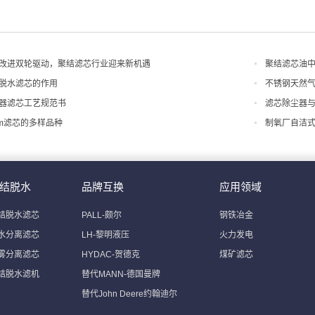
改进双轮驱动，聚结滤芯行业迎来新机遇
聚结滤芯油
脱水滤芯的作用
不锈钢天然
器滤芯工艺规范书
滤芯除尘器
0mm滤芯的多样品种
制氧厂自洁
结脱水
品牌互换
应用领域
结脱水滤芯
PALL-颇尔
钢铁冶金
水分离滤芯
LH-黎明液压
火力发电
雾分离滤芯
HYDAC-贺德克
煤矿滤芯
结脱水滤机
替代MANN-德国曼牌
替代John Deere约翰迪尔