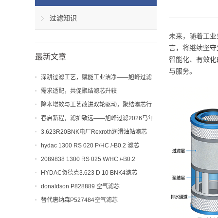
过滤知识
未来，随着工业
言，将继续坚守
最新文章
智能化、有效化
与服务。
深耕过滤工艺，赋能工业洁净——旭峰过滤
解析聚结滤芯工艺与应用价值
需求适配，共促聚结滤芯升较
降本增效与工艺改进双轮驱动，聚结滤芯行
业迎来新机遇
春启新程，滤护致远——旭峰过滤2026马年
开工大吉！
3.623R20BNK电厂Rexroth润滑油站滤芯
hydac 1300 RS 020 P/HC /-B0.2 滤芯
2089838 1300 RS 025 W/HC /-B0.2
HYDAC贺德克3.623 D 10 BNK4滤芯
donaldson P828889 空气滤芯
替代唐纳森P527484空气滤芯