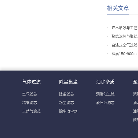
相关文章
降本增效与工艺
聚结滤芯与聚结
自洁式空气过滤
探索150*90
气体过滤
除尘集尘
油除杂质
聚
空气滤芯
除尘滤芯
润滑油过滤
聚
精细滤芯
粉尘滤芯
液压油滤芯
油
天然气滤芯
除尘收尘器
油
聚