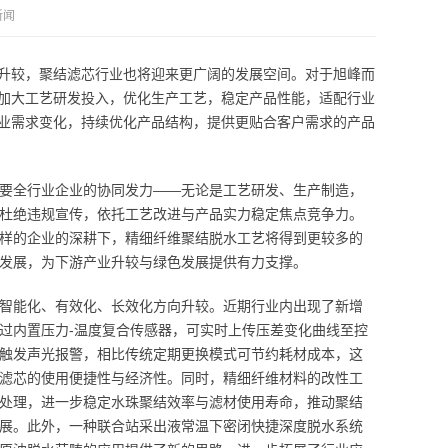
新闻
升较，聚结滤芯行业也将迎来更广阔的发展空间。对于旭峰而
加大工艺研发投入，优化生产工艺，稳定产品性能，适配行业
业需求变化，持续优化产品结构，提供更贴合客户需求的产品
要全行业企业的协同发力——无论是工艺研发、生产制造，
杜绝违规宣传，依托工艺改进与产品实力稳定焦点竞争力。
样的企业的深耕下，精细纤维聚结脱水工艺将得到更较多的
发展，为下游产业升较与绿色发展提供有力支撑。
智能化、有效化、长效化方向升较。近期行业内出现了新增
过内置压力-温度复合传感器，可实时上传压差变化曲线至控
触发声光报警，相比传统定期更换模式可节约耗材成本，这
滤芯的使用便捷性与经济性。同时，精细纤维材料的改性工
处理，进一步稳定水珠聚结效率与滤材使用寿命，推动聚结
展。此外，一种联合站采出液常温下密闭快捷深度脱水系统