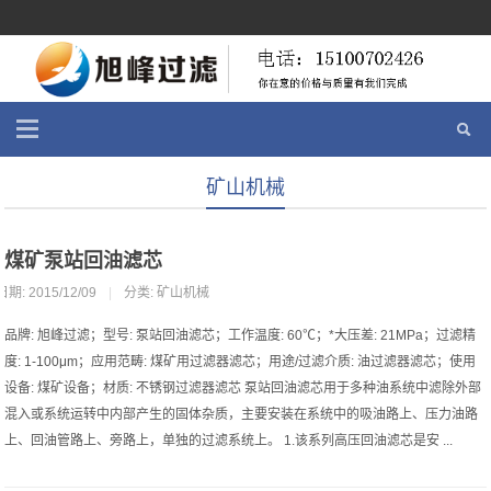
矿山机械
煤矿泵站回油滤芯
日期: 2015/12/09
|
分类:
矿山机械
品牌: 旭峰过滤；型号: 泵站回油滤芯；工作温度: 60℃；*大压差: 21MPa；过滤精
度: 1-100μm；应用范畴: 煤矿用过滤器滤芯；用途/过滤介质: 油过滤器滤芯；使用
设备: 煤矿设备；材质: 不锈钢过滤器滤芯 泵站回油滤芯用于多种油系统中滤除外部
混入或系统运转中内部产生的固体杂质，主要安装在系统中的吸油路上、压力油路
上、回油管路上、旁路上，单独的过滤系统上。 1.该系列高压回油滤芯是安 ...