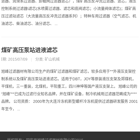
滤器、润滑系过滤器、卸载阀过滤器滤芯），煤矿高压反冲洗过滤器、滤芯，液压
控制系统过滤器\滤芯(水喷雾过滤器、滤芯和底阀滤芯；小流量阀体滤芯)；煤矿高
压过滤站滤芯（大流量高压反冲洗过滤器系列）；特种车用过滤器（空气滤芯、机
油滤芯、柴油滤芯、油分滤芯、 ...
煤矿高压泵站进液滤芯
日期: 2015/07/09
|
分类:
矿山机械
旭峰过滤器材有限公司生产的煤矿过滤器和煤矿滤芯，较多应用于**外液压支架控
制系统以及煤矿高压泵站进液滤芯。适用于DBT，JOY等原装液压支架及郑煤机，
平煤机，三一重装，北煤机，平阳重工，四川神坤等国产液压支架上。 旭峰公司的
“旭峰”**已成为过滤行业知名品牌，并在煤矿设备，制冷机械用过滤器范畴成为****
品牌。 公司资质： 2000年为大连冷冻机新型螺杆冷冻机提供过滤器研发服务 2001
年至今， ...