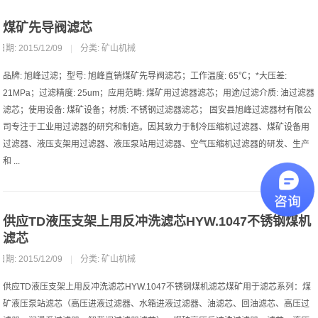
煤矿先导阀滤芯
日期: 2015/12/09
|
分类:
矿山机械
品牌: 旭峰过滤；型号: 旭峰直销煤矿先导阀滤芯；工作温度: 65℃；*大压差:
21MPa；过滤精度: 25um；应用范畴: 煤矿用过滤器滤芯；用途/过滤介质: 油过滤器
滤芯；使用设备: 煤矿设备；材质: 不锈钢过滤器滤芯； 固安县旭峰过滤器材有限公
司专注于工业用过滤器的研究和制造。因其致力于制冷压缩机过滤器、煤矿设备用
过滤器、液压支架用过滤器、液压泵站用过滤器、空气压缩机过滤器的研发、生产
和 ...
供应TD液压支架上用反冲洗滤芯HYW.1047不锈钢煤机
滤芯
日期: 2015/12/09
|
分类:
矿山机械
供应TD液压支架上用反冲洗滤芯HYW.1047不锈钢煤机滤芯煤矿用于滤芯系列：煤
矿液压泵站滤芯（高压进液过滤器、水箱进液过滤器、油滤芯、回油滤芯、高压过