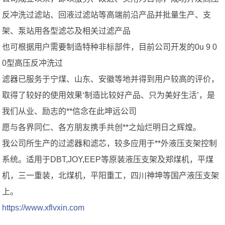
反冲洗过滤站、回液过滤站等高端前沿产品并批量生产、支
架、泵站用各型滤芯及相关过滤产品
也可根据用户需要制造特种非标部件，目前公司开发的0u 9 0
0型高压反冲洗过
滤器已服务于宁煤、山东、安徽等地并得到用户较高的评价，
取得了较好的使用效果‘制造比较好产品、只为美好生活’，是
我们从业、励志的**信念在此坤远公司
愿与各界同仁、各方朋友携手共创**之灿烂明日之辉煌。
我公司所生产的过滤器和滤芯，较多应用于**外液压支架控制
系统。适用于DBT,JOY,EEP等原装液压支架及郑煤机，平煤
机，三一重装，北煤机，平阳重工，四川神坤等国产液压支架
上。
https://www.xflvxin.com