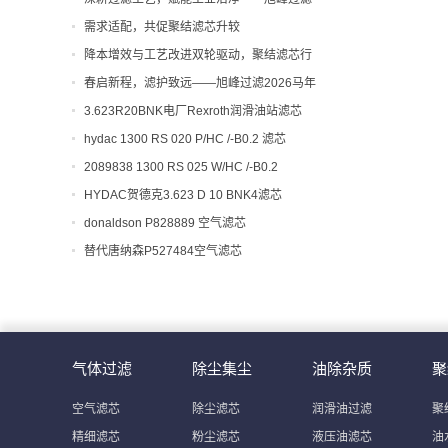
解析聚结滤芯工艺与应用价值
需求适配，共促聚结滤芯升较
降本增效与工艺改进双轮驱动，聚结滤芯行
业迎来新机遇
春启新程，滤护致远——旭峰过滤2026马年
开工大吉！
3.623R20BNK电厂Rexroth润滑油站滤芯
hydac 1300 RS 020 P/HC /-B0.2 滤芯
2089838 1300 RS 025 W/HC /-B0.2
HYDAC贺德克3.623 D 10 BNK4滤芯
donaldson P828889 空气滤芯
替代唐纳森P527484空气滤芯
气体过滤
除尘集尘
油除杂质
聚
空气滤芯
除尘滤芯
润滑油过滤
聚
精细滤芯
粉尘滤芯
液压油滤芯
油