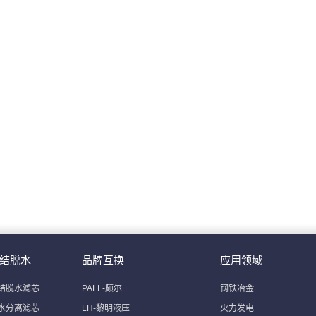
结脱水
品牌互换
应用领域
结脱水滤芯
PALL-颇尔
钢铁冶金
水分离滤芯
LH-黎明液压
火力发电