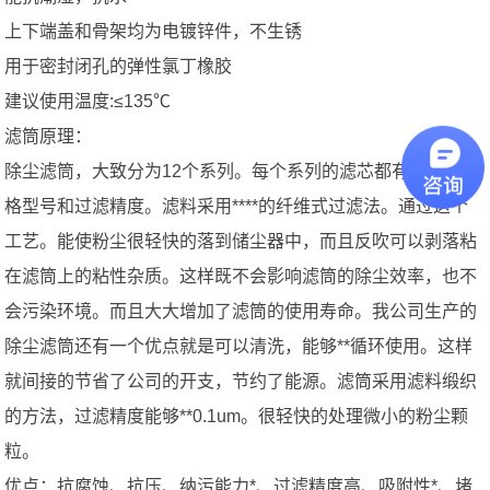
上下端盖和骨架均为电镀锌件，不生锈
用于密封闭孔的弹性氯丁橡胶
建议使用温度:≤135℃
滤筒原理：
除尘滤筒，大致分为12个系列。每个系列的滤芯都有不同的规
格型号和过滤精度。滤料采用****的纤维式过滤法。通过这个
工艺。能使粉尘很轻快的落到储尘器中，而且反吹可以剥落粘
在滤筒上的粘性杂质。这样既不会影响滤筒的除尘效率，也不
会污染环境。而且大大增加了滤筒的使用寿命。我公司生产的
除尘滤筒还有一个优点就是可以清洗，能够**循环使用。这样
就间接的节省了公司的开支，节约了能源。滤筒采用滤料缎织
的方法，过滤精度能够**0.1um。很轻快的处理微小的粉尘颗
粒。
优点：抗腐蚀、抗压、纳污能力*、过滤精度高、吸附性*、堵