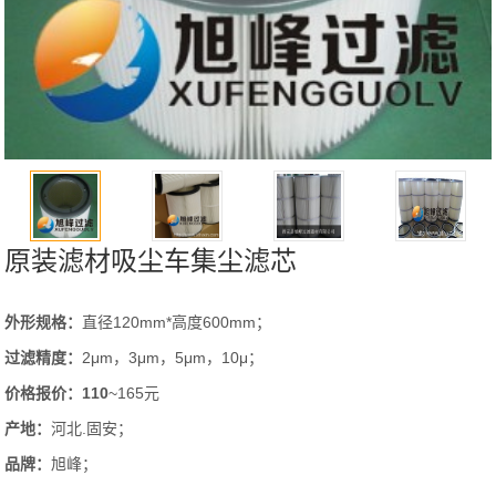
原装滤材吸尘车集尘滤芯
外形规格：
直径120mm*高度600mm；
过滤精度：
2μm，3μm，5μm，10μ；
价格报价：110
~165元
产地：
河北.固安；
品牌：
旭峰；