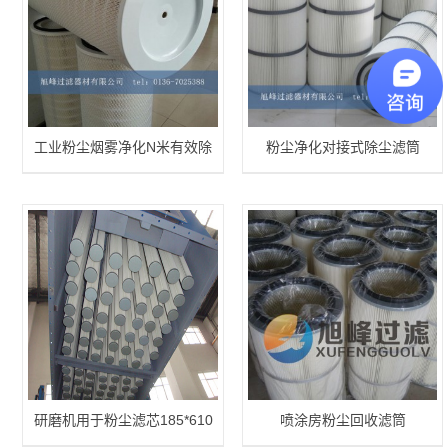
工业粉尘烟雾净化N米有效除
粉尘净化对接式除尘滤筒
尘滤筒
研磨机用于粉尘滤芯185*610
喷涂房粉尘回收滤筒