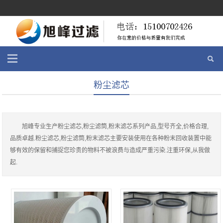
粉尘滤芯
旭峰专业生产粉尘滤芯,粉尘滤筒,粉末滤芯系列产品,型号齐全,价格合理,
品质卓越.粉尘滤芯,粉尘滤筒,粉末滤芯主要安装使用在各种粉末回收装置中能
够有效的保留和捕捉您珍贵的物料不被浪费与造成严重污染.注重环保,从我做
起.