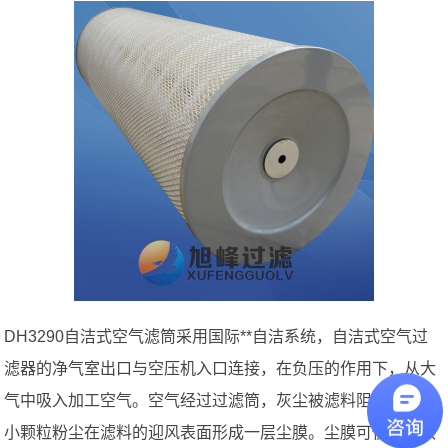
DH3290自洁式空气滤筒采用国际**自洁系统，自洁式空气过
滤器的净气室出口与空压机入口连接，在负压的作用下，从大
气中吸入加工空气。空气经过过滤筒，灰尘被滤料阻挡。无数
小颗粒粉尘在滤料的迎风表面形成一层尘膜。尘膜可使过滤效