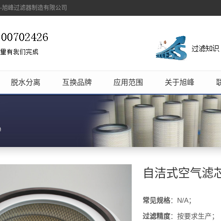
象-旭峰过滤器制造有限公司
脱水分离
互换品牌
应用范围
关于旭峰
自洁式空气滤
常见规格
：N/A；
过滤精度
：按要求生产；