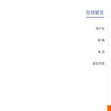
在线留言
用户名:
邮 箱:
电 话:
留言内容: