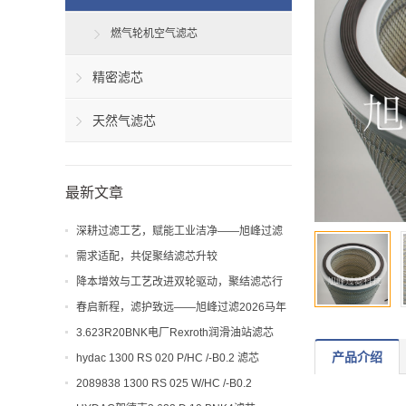
燃气轮机空气滤芯
精密滤芯
天然气滤芯
最新文章
深耕过滤工艺，赋能工业洁净——旭峰过滤
解析聚结滤芯工艺与应用价值
需求适配，共促聚结滤芯升较
降本增效与工艺改进双轮驱动，聚结滤芯行
业迎来新机遇
春启新程，滤护致远——旭峰过滤2026马年
开工大吉！
3.623R20BNK电厂Rexroth润滑油站滤芯
产品介绍
hydac 1300 RS 020 P/HC /-B0.2 滤芯
2089838 1300 RS 025 W/HC /-B0.2