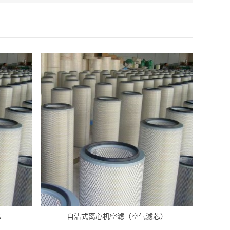
芯
自洁式离心机空滤（空气滤芯）