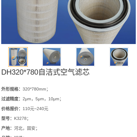
DH320*780自洁式空气滤芯
外形规格：
320*780mm；
过滤精度：
2μm，5μm，10μm；
价格报价：
110元~240元
型号：
K3278；
产地：
河北，固安；