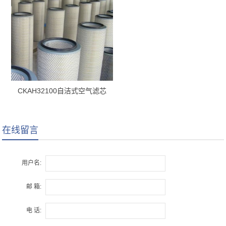
CKAH32100自洁式空气滤芯
在线留言
用户名:
邮 箱:
电 话: