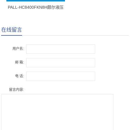
PALL-HC8400FKN8H颇尔液压
油滤芯
在线留言
用户名:
邮 箱:
电 话:
留言内容: