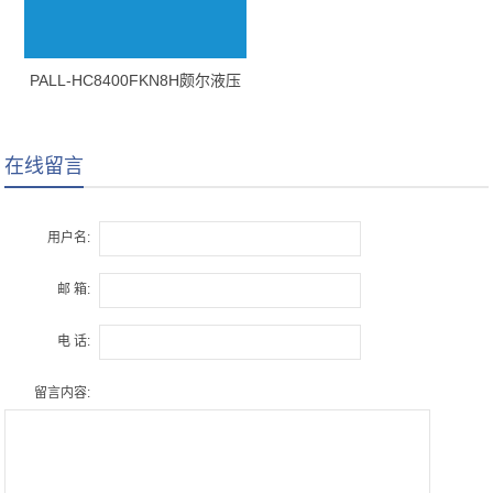
PALL-HC8400FKN8H颇尔液压
油滤芯
在线留言
用户名:
邮 箱:
电 话:
留言内容: