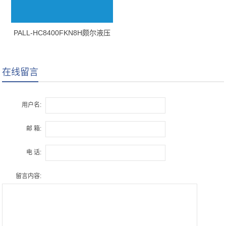
PALL-HC8400FKN8H颇尔液压
油滤芯
在线留言
用户名:
邮 箱:
电 话:
留言内容: