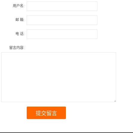
用户名:
邮 箱:
电 话:
留言内容: