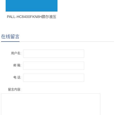
PALL-HC8400FKN8H颇尔液压
油滤芯
在线留言
用户名:
邮 箱:
电 话:
留言内容: