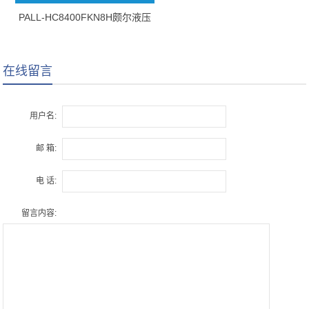
PALL-HC8400FKN8H颇尔液压
油滤芯
在线留言
用户名:
邮 箱:
电 话:
留言内容: