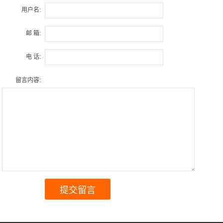
用户名:
邮 箱:
电 话:
留言内容: