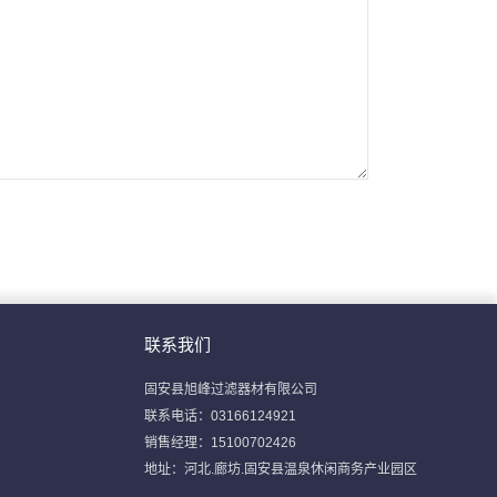
联系我们
固安县旭峰过滤器材有限公司
联系电话：03166124921
销售经理：15100702426
地址：河北.廊坊.固安县温泉休闲商务产业园区