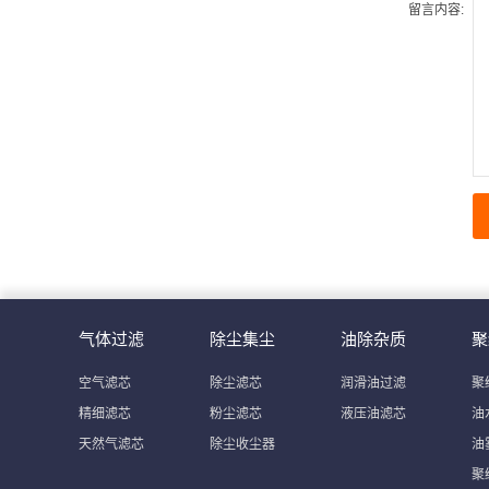
留言内容:
气体过滤
除尘集尘
油除杂质
聚
空气滤芯
除尘滤芯
润滑油过滤
聚
精细滤芯
粉尘滤芯
液压油滤芯
油
天然气滤芯
除尘收尘器
油
聚