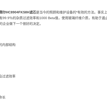
颇尔HC8904FKS8H滤芯
是当今的照顾和维护设备的*有效的方法。事实上
有99.9％的杂质过滤效率和1000 Beta值，使用玻璃纤维介质，有助
的企业做下一个很好的决定。
钢的内部结构
普及过滤效率
命长