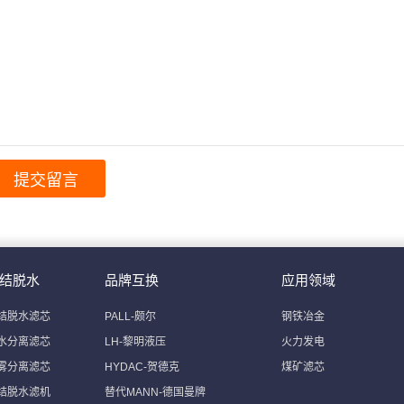
结脱水
品牌互换
应用领域
结脱水滤芯
PALL-颇尔
钢铁冶金
水分离滤芯
LH-黎明液压
火力发电
雾分离滤芯
HYDAC-贺德克
煤矿滤芯
结脱水滤机
替代MANN-德国曼牌