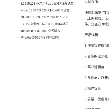
过滤介质
开工大吉！
3.623R20BNK电厂Rexroth润滑油站滤芯
hydac 1300 RS 020 P/HC /-B0.2 滤芯
使用旭峰提供的
2089838 1300 RS 025 W/HC /-B0.2
以上的颗粒。它
件，您正在为您
HYDAC贺德克3.623 D 10 BNK4滤芯
donaldson P828889 空气滤芯
产品优势
替代唐纳森P527484空气滤芯
1.使用镀锌碳
2.更多的过滤孔
3.高过滤精度
4.多折层，以
5.插件安装
6.质量，使用寿