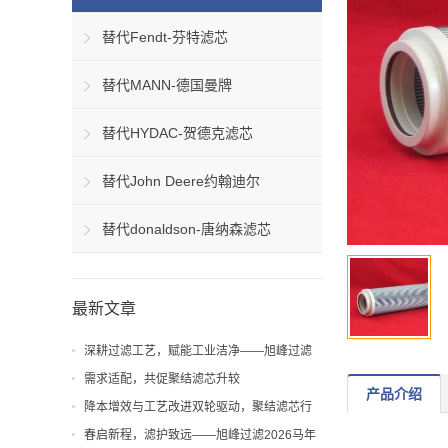
替代Fendt-芬特滤芯
替代MANN-德国曼牌
替代HYDAC-贺德克滤芯
替代John Deere约翰迪尔
替代donaldson-唐纳森滤芯
最新文章
深耕过滤工艺，赋能工业洁净——旭峰过滤
解析聚结滤芯工艺与应用价值
需求适配，共促聚结滤芯升较
产品介绍
降本增效与工艺改进双轮驱动，聚结滤芯行
业迎来新机遇
春启新程，滤护致远——旭峰过滤2026马年