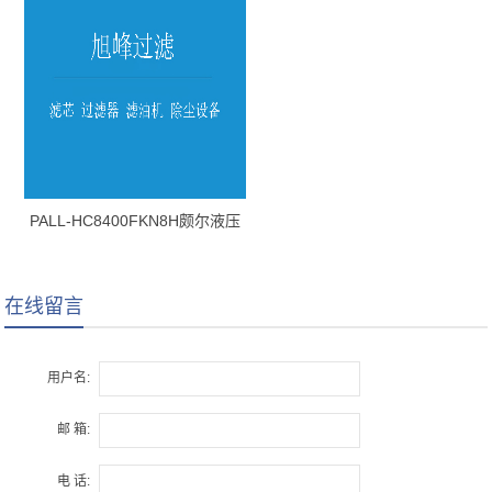
PALL-HC8400FKN8H颇尔液压
油滤芯
在线留言
用户名:
邮 箱:
电 话: