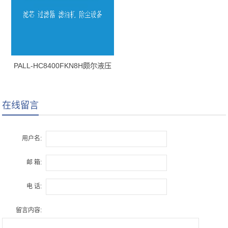
PALL-HC8400FKN8H颇尔液压
油滤芯
在线留言
用户名:
邮 箱:
电 话:
留言内容: