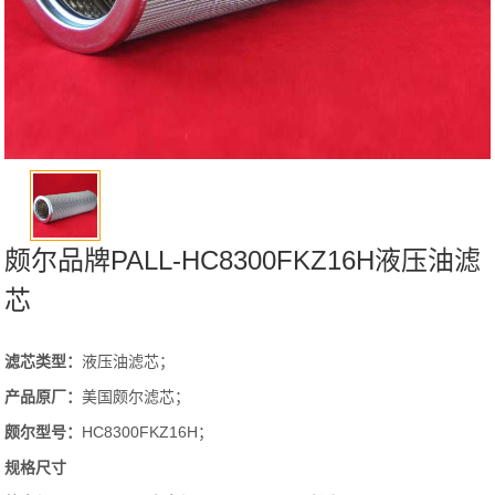
颇尔品牌PALL-HC8300FKZ16H液压油滤
芯
滤芯类型：
液压油滤芯；
产品原厂：
美国颇尔滤芯；
颇尔
型号
：
HC8300FKZ16H；
规格尺寸