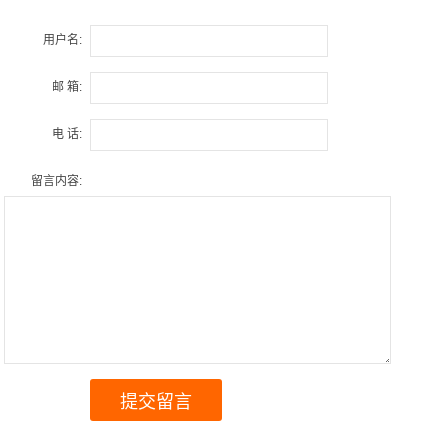
用户名:
邮 箱:
电 话:
留言内容: