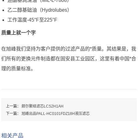
迪酯基润滑油（MIL-L-7808）
乙二醇基础油（Hydrolubes）
工作温度-45°F至225°F
质量上就一个字
在旭峰我们坚持为客户提供的过滤产品的*质量。其结果是，我
们所有的更换元件制造都在固安县工业园区，这里有着中国*合
理的质量标准。
上一篇：
颇尔聚结滤芯LCS2H1AH
下一篇：
旭峰出品PALL-HC0101FDZ18H液压滤芯
相关产品