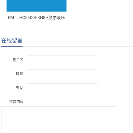
PALL-HC8400FKN8H颇尔液压
油滤芯
在线留言
用户名:
邮 箱:
电 话:
留言内容: