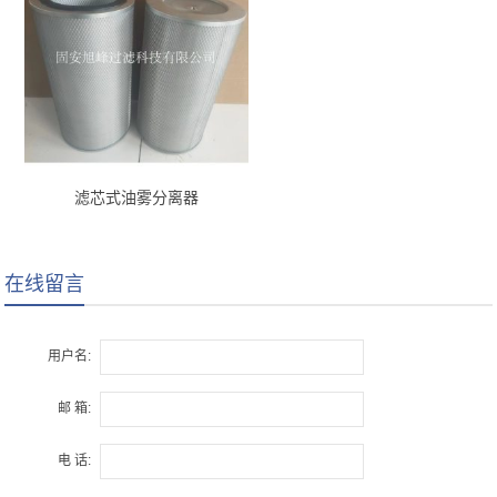
滤芯式油雾分离器
在线留言
用户名:
邮 箱:
电 话: