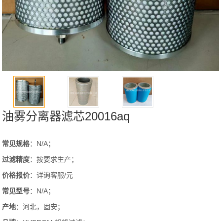
油雾分离器滤芯20016aq
常见规格
：N/A；
过滤精度
：按要求生产；
价格报价
：详询客服/元
常见型号
：N/A；
产地
：河北，固安；