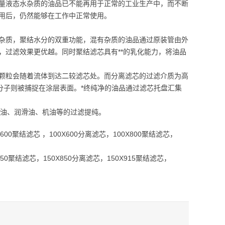
量液态水杂质的油品已不能再用于正常的工业生产中，而不断
用后，仍然能够在工作中正常使用。
杂质，聚结水分的双重功能，混有杂质的油品通过原装管由外
，过滤效果更优越。同时聚结滤芯具有**的乳化能力，将油品
颗粒会随着流体到达二较滤芯处。而分离滤芯的过滤介质为高
分子则被捕捉在涂层表面。*终纯净的油品通过滤芯托盘汇集
燃油、润滑油、机油等的过滤提纯。
X600聚结滤芯 ，100X600分离滤芯，100X800聚结滤芯，
X850聚结滤芯，150X850分离滤芯，150X915聚结滤芯，