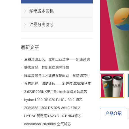
聚结脱水滤机
油雾分离滤芯
最新文章
深耕过滤工艺，赋能工业洁净——旭峰过滤
解析聚结滤芯工艺与应用价值
需求适配，共促聚结滤芯升较
降本增效与工艺改进双轮驱动，聚结滤芯行
业迎来新机遇
春启新程，滤护致远——旭峰过滤2026马年
开工大吉！
3.623R20BNK电厂Rexroth润滑油站滤芯
hydac 1300 RS 020 P/HC /-B0.2 滤芯
2089838 1300 RS 025 W/HC /-B0.2
产品介绍
HYDAC贺德克3.623 D 10 BNK4滤芯
donaldson P828889 空气滤芯