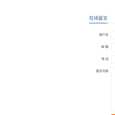
在线留言
用户名:
邮 箱:
电 话:
留言内容: