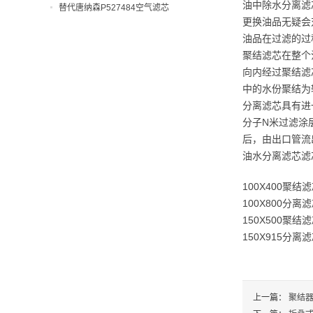
油中除水分离滤
替代唐纳森P527484空气滤芯
更换油品无疑会
油品在过滤的过
聚结滤芯在整个
向内经过聚结滤
中的水份聚结为
分离滤芯具有进
分子N米过滤涂
后，由出口管流
油水分离滤芯滤
100X400聚结
100X800分离
150X500聚结
150X915分离
上一篇：
聚结器