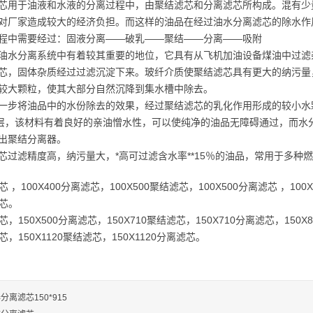
芯用于油液和水液的分离过程中，由聚结滤芯和分离滤芯所构成。混有少
对厂家造成较大的经济负担。而这样的油品在经过油水分离滤芯的除水作
程中需要经过：固液分离——破乳——聚结——分离——吸附
油水分离系统中有着较其重要的地位，它具有从飞机加油设备煤油中过滤
芯，固体杂质经过过滤沉淀下来。玻纤介质使聚结滤芯具有更大的纳污量
较大颗粒，使其大部分自然沉降到集水槽中除去。
一步将油品中的水份除去的效果，经过聚结滤芯的乳化作用形成的较小水
层，该材料有着良好的亲油憎水性，可以使纯净的油品无障碍通过，而水
出聚结分离器。
芯过滤精度高，纳污量大，*高可过滤含水率**15％的油品，常用于多种
滤芯 ，100X400分离滤芯，100X500聚结滤芯，100X500分离滤芯 ，100
滤芯。
滤芯，150X500分离滤芯，150X710聚结滤芯，150X710分离滤芯，150
滤芯，150X1120聚结滤芯，150X1120分离滤芯。
分离滤芯150*915