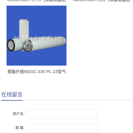
芯
芯
聚酯纤维NGGC-336 PL-23型气
体聚结滤芯
在线留言
用户名:
邮 箱: