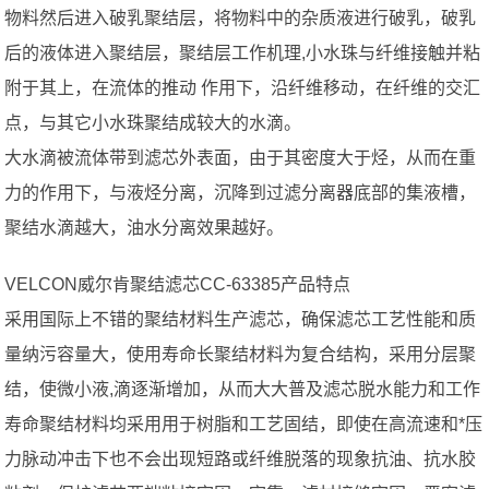
物料然后进入破乳聚结层，将物料中的杂质液进行破乳，破乳
后的液体进入聚结层，聚结层工作机理,小水珠与纤维接触并粘
附于其上，在流体的推动 作用下，沿纤维移动，在纤维的交汇
点，与其它小水珠聚结成较大的水滴。
大水滴被流体带到滤芯外表面，由于其密度大于烃，从而在重
力的作用下，与液烃分离，沉降到过滤分离器底部的集液槽，
聚结水滴越大，油水分离效果越好。
VELCON威尔肯聚结滤芯CC-63385产品特点
采用国际上不错的聚结材料生产滤芯，确保滤芯工艺性能和质
量纳污容量大，使用寿命长聚结材料为复合结构，采用分层聚
结，使微小液,滴逐渐增加，从而大大普及滤芯脱水能力和工作
寿命聚结材料均采用用于树脂和工艺固结，即使在高流速和*压
力脉动冲击下也不会出现短路或纤维脱落的现象抗油、抗水胶