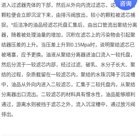
进入过滤器壳体的下部，然后从外向内流过滤芯，这时较粗的
颗粒便会立即沉淀下来，由排污阀放出，较小的颗粒被滤芯捕
捉。*后洁净的油品经滤芯托盘汇集后，由出口管流出聚结分离
器，随着被处理油量的增加，沉积在滤芯上的污染物会引起聚
结器压差的上升。当压差上升到0.15Mpa时，说明聚结滤芯已
被堵塞，应予更换。油液从聚结分离器进油口流入一较托盘，
然后分流于一较滤芯内部，经过过滤、破乳、水分子长大、聚
结的过程，杂质截留在一较滤芯内，聚结的水珠沉降于沉淀槽
中，油品从外向内进入二较滤芯，汇集于二较托盘内，从聚结
分离器出口流出。二较滤芯的材料具有憎水性，油品能够顺利
通过，游离水则被挡于滤芯之外，流入沉淀槽中，通过放污阀
排出。