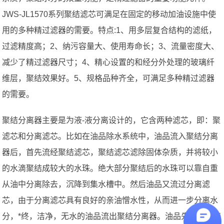
JWS-JL1570系列聚结滤芯可满足在固定的移动加油设施中使
用的多种精过滤器的需要。特点:1、用多层复合结构的滤纸，
过滤精度高；2、纳污容量大、使用寿命长；3、流量密度大、
减少了精过滤器尺寸；4、精心设置的和经分外处理的玻璃纤
维层，聚结效果好。5、规格品种齐全，可满足多种精过滤器
的需要。
聚结分离器主要是为液-液分离设计的，它含两种滤芯，即：聚
滤芯和分离滤芯。比如在油品除水系统中，油品流入聚结分离
器后，首先流经聚结滤芯，聚结滤芯滤除固体杂质，并将较小
的水滴聚结成较大的水珠。绝大部分聚结后的水珠可以靠自重
从油中分离除去，沉降到集水槽中。然后油品又流过分离滤
芯，由于分离滤芯具有良好的亲油憎水性，从而进一步分离水
分，*终，洁净，无水的油品流出聚结分离器。油品先由原装管