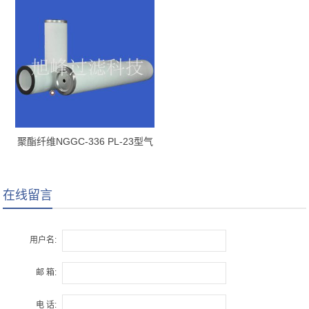
聚酯纤维NGGC-336 PL-23型气
体聚结滤芯
在线留言
用户名:
邮 箱:
电 话: