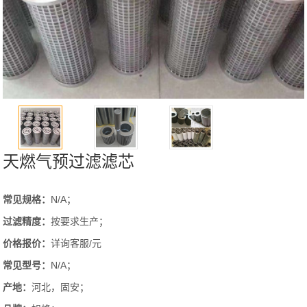
天燃气预过滤滤芯
常见规格：
N/A；
过滤精度：
按要求生产；
价格报价：
详询客服/元
常见型号：
N/A；
产地：
河北，固安；