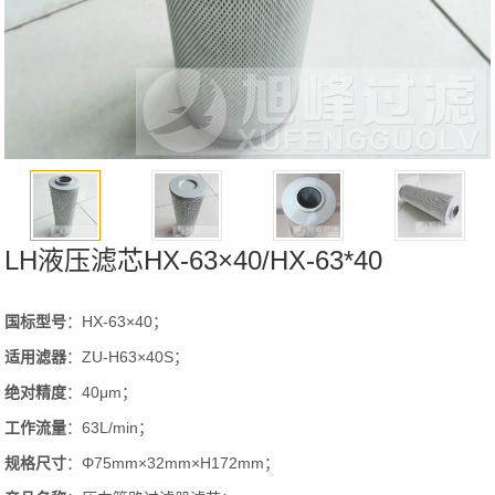
LH液压滤芯HX-63×40/HX-63*40
国标型号
：HX-63×40；
适用滤器
：ZU-H63×40S；
绝对精度
：40μm；
工作流量
：63L/min；
规格尺寸
：Φ75mm×32mm×H172mm；