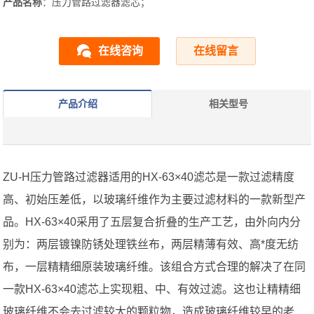
产品名称
：压力管路过滤器滤芯；
在线咨询
在线留言
产品介绍
相关型号
ZU-H压力管路过滤器适用的HX-63×40滤芯是一款过滤精度
高、初始压差低，以玻璃纤维作为主要过滤材料的一款新型产
品。HX-63×40采用了五层复合折叠的生产工艺，由外向内分
别为：两层镀镍防锈处理铁丝布，两层精薄有效、高*度无纺
布，一层精精细原装玻璃纤维。该组合方式合理的解决了在同
一款HX-63×40滤芯上实现粗、中、有效过滤。这也让精精细
玻璃纤维不会去过滤较大的颗粒物，造成玻璃纤维较早的老