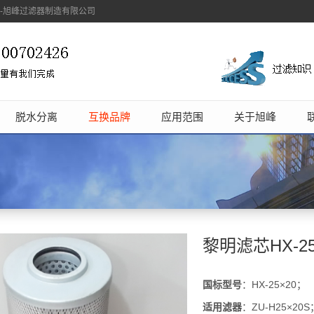
象-旭峰过滤器制造有限公司
脱水分离
互换品牌
应用范围
关于旭峰
黎明滤芯HX-25×
国标型号
：HX-25×20；
适用滤器
：ZU-H25×20S