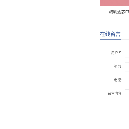
黎明滤芯FBX
在线留言
用户名:
邮 箱:
电 话:
留言内容: