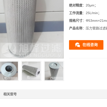
绝对精度
：20μm；
工作流量
：25L/min；
规格尺寸
：Φ53mm×21m
产品名称
：压力管路过滤
在线咨询
相关型号