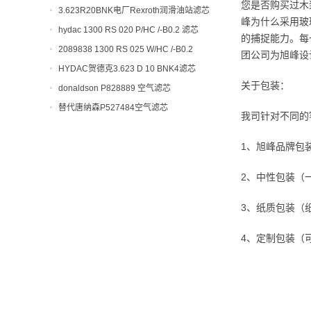
您是否购买过木
开工大吉！
3.623R20BNK电厂Rexroth润滑油站滤芯
峰为什么采用玻璃
hydac 1300 RS 020 P/HC /-B0.2 滤芯
的捕捉能力。每
2089838 1300 RS 025 W/HC /-B0.2
团公司为旭峰设
HYDAC贺德克3.623 D 10 BNK4滤芯
关于包装：
donaldson P828889 空气滤芯
替代唐纳森P527484空气滤芯
我司针对不同的
1、旭峰品牌包
2、中性包装（
3、纸质包装（
4、定制包装（