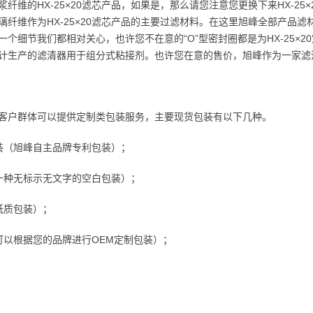
浆纤维的HX-25×20滤芯产品，如果是，那么请您注意您更换下来HX-2
纤维作为HX-25×20滤芯产品的主要过滤材料。在这里旭峰全部产品滤材使用
一个细节我们都相对关心，也许您不在意的“O”型密封圈都是为HX-25×
计生产的滤清器用于组分式粘接剂。也许您在意的售价，旭峰作为一家滤清
客户群体可以提供定制类包装服务，主要现货包装有以下几种。
装（旭峰自主品牌专利包装）；
一种无标示无文字的空白包装）；
纸质包装）；
可以根据您的品牌进行OEM定制包装）；