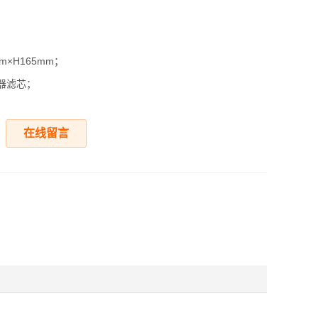
m×H165mm；
器滤芯；
在线留言