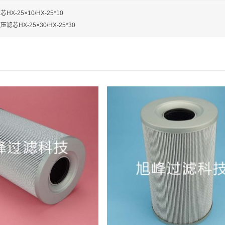
HX-25×10/HX-25*10
滤芯HX-25×30/HX-25*30