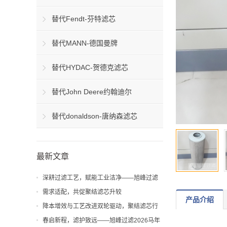
替代Fendt-芬特滤芯
替代MANN-德国曼牌
替代HYDAC-贺德克滤芯
替代John Deere约翰迪尔
替代donaldson-唐纳森滤芯
最新文章
深耕过滤工艺，赋能工业洁净——旭峰过滤
解析聚结滤芯工艺与应用价值
需求适配，共促聚结滤芯升较
产品介绍
降本增效与工艺改进双轮驱动，聚结滤芯行
业迎来新机遇
春启新程，滤护致远——旭峰过滤2026马年