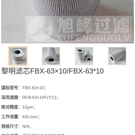
黎明滤芯FBX-63×10/FBX-63*10
国标型号
：FBX-63×10；
适用滤器
：RFB-63×10F(Y.C)；
绝对精度
：10μm；
工作流量
：63L/min；
规格尺寸
：N/A；