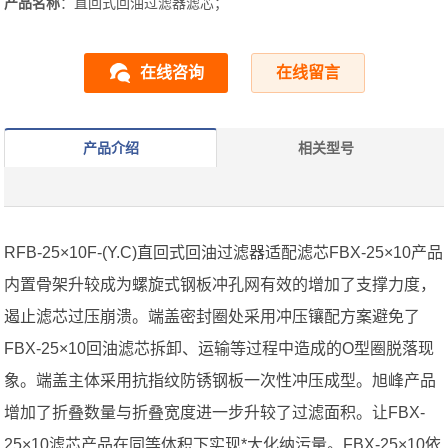
产品名称
：直回式回油过滤器滤芯；
在线咨询
在线留言
产品介绍
相关型号
RFB-25×10F-(Y.C)直回式回油过滤器适配滤芯FBX-25×10产品
内置骨架升较成为螺旋式钢板冲孔网有效的增加了支撑力度，
遏止滤芯过压崩溃。端盖密封圈处采用冲压镶配方案避免了
FBX-25×10回油滤芯拆卸、运输等过程中造成的O型圈脱落现
象。端盖主体采用抗指纹防锈钢板一次性冲压成型。旭峰产品
增加了折叠数量与折叠宽度进一步升较了过滤面积。让FBX-
25×10滤芯产品在同等体积下实现*大化纳污量。FBX-25×10依