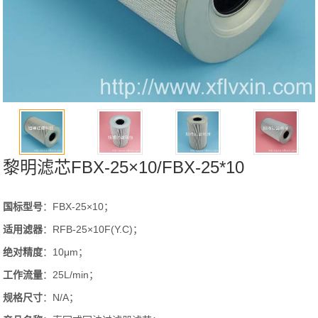
黎明滤芯FBX-25×10/FBX-25*10
国标型号
：FBX-25×10；
适用滤器
：RFB-25×10F(Y.C)；
绝对精度
：10μm；
工作流量
：25L/min；
规格尺寸
：N/A；