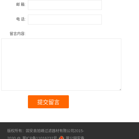
邮 箱:
电 话:
留言内容:
版权所有：固安县旭峰过滤器材有限公司2015-
2030 @
冀ICP备11016232号
冀公网安备