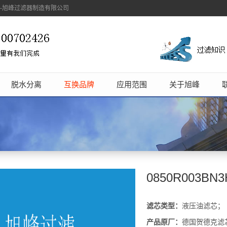
象-旭峰过滤器制造有限公司
脱水分离
互换品牌
应用范围
关于旭峰
0850R003B
滤芯类型：
液压油滤芯；
产品原厂：
德国贺德克滤