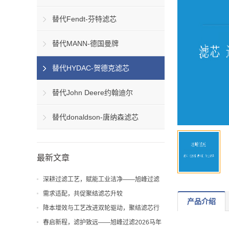
替代Fendt-芬特滤芯
替代MANN-德国曼牌
替代HYDAC-贺德克滤芯
替代John Deere约翰迪尔
替代donaldson-唐纳森滤芯
最新文章
深耕过滤工艺，赋能工业洁净——旭峰过滤
解析聚结滤芯工艺与应用价值
需求适配，共促聚结滤芯升较
产品介绍
降本增效与工艺改进双轮驱动，聚结滤芯行
业迎来新机遇
春启新程，滤护致远——旭峰过滤2026马年