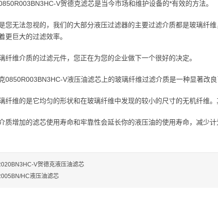
850R003BN3HC-V贺德克滤芯是当今市场和维护设备的*有效的方法。
是您无法忽视的，我们的大部分液压过滤器的主要过滤介质都是玻璃纤维
着更巨大的过滤效率。
璃纤维介质的过滤元件，您正在为您的企业做下一个很好的决定。
0850R003BN3HC-V液压油滤芯上的玻璃纤维过滤介质是一种显著
璃纤维的是它均匀的形状和在玻璃纤维中发现的较小的尺寸的无机纤维。
介质增加的滤芯使用寿命和牢靠性会延长你的液压油的使用寿命，减少计
0R020BN3HC-V贺德克液压油滤芯
R005BN/HC液压油滤芯