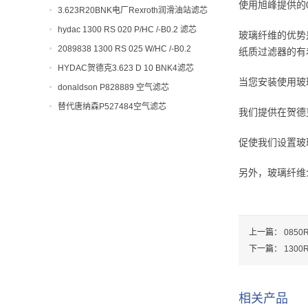
使用旭峰提供的0
开工大吉！
3.623R20BNK电厂Rexroth润滑油站滤芯
hydac 1300 RS 020 P/HC /-B0.2 滤芯
玻璃纤维的优势
2089838 1300 RS 025 W/HC /-B0.2
纸质过滤器的有
HYDAC贺德克3.623 D 10 BNK4滤芯
当您安装使用玻
donaldson P828889 空气滤芯
替代唐纳森P527484空气滤芯
我们提供在贺德克
促使我们设置玻
另外，玻璃纤维
上一篇：
085
下一篇：
1300
相关产品