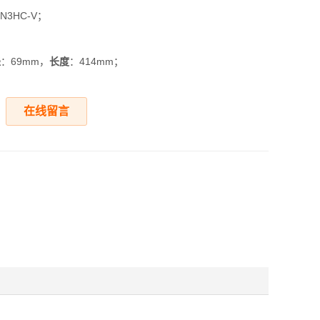
BN3HC-V；
径
：69mm，
长度
：414mm；
在线留言