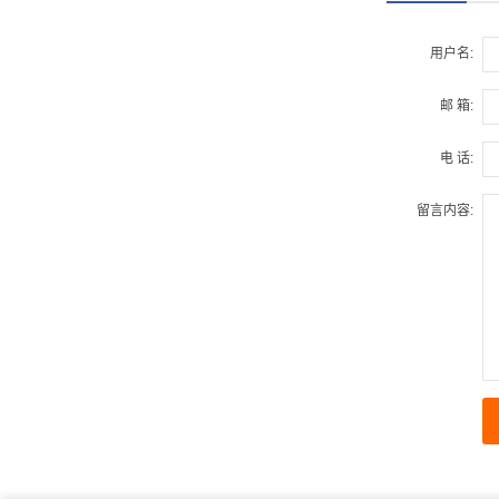
用户名:
邮 箱:
电 话:
留言内容: