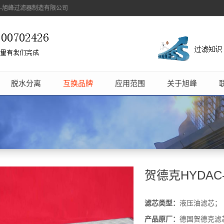
象-旭峰过滤器制造有限公司
脱水分离
互换品牌
应用范围
关于旭峰
贺德克HYDAC-
滤芯类型：
液压油滤芯；
产品原厂：
德国贺德克滤