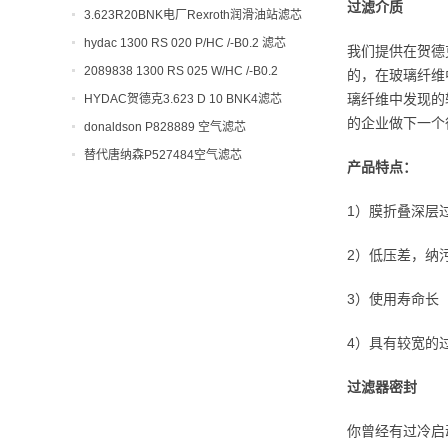
过滤介质
开工大吉！
3.623R20BNK电厂Rexroth润滑油站滤芯
hydac 1300 RS 020 P/HC /-B0.2 滤芯
我们提供在贺德
2089838 1300 RS 025 W/HC /-B0.2
的，在玻璃纤维
璃纤维中发现的
HYDAC贺德克3.623 D 10 BNK4滤芯
的企业做下一个
donaldson P828889 空气滤芯
替代唐纳森P527484空气滤芯
产品特点：
1）膜折叠深层
2）低压差，纳
3）使用寿命长
4）具有较宽的
过滤器密封
你曾经有过冷启