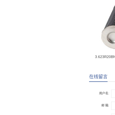
3.623R20
在线留言
用户名:
邮 箱: