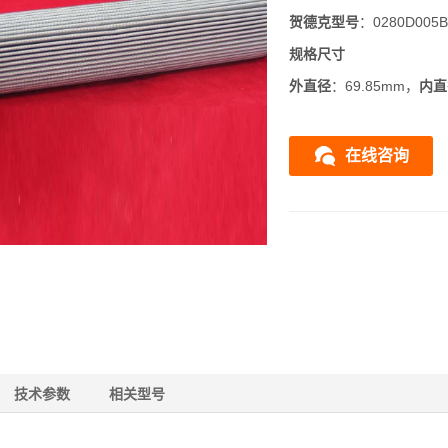
贺德克
型号
：0280D005
规格尺寸
外直径
：69.85mm，
内直
在线咨询
技术参数
相关型号