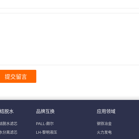
结脱水
品牌互换
应用领域
结脱水滤芯
PALL-颇尔
钢铁冶金
水分离滤芯
LH-黎明液压
火力发电