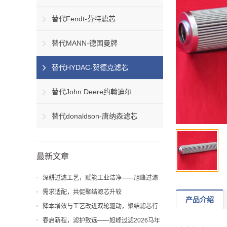
替代Fendt-芬特滤芯
替代MANN-德国曼牌
替代HYDAC-贺德克滤芯
替代John Deere约翰迪尔
替代donaldson-唐纳森滤芯
最新文章
深耕过滤工艺，赋能工业洁净——旭峰过滤
解析聚结滤芯工艺与应用价值
需求适配，共促聚结滤芯升较
产品介绍
降本增效与工艺改进双轮驱动，聚结滤芯行
业迎来新机遇
春启新程，滤护致远——旭峰过滤2026马年