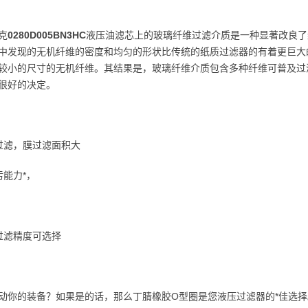
克
0280D005BN3HC
液压油滤芯上的玻璃纤维过滤介质是一种显著改良了
中发现的无机纤维的密度和均匀的形状比传统的纸质过滤器的有着更巨大
较小的尺寸的无机纤维。其结果是，玻璃纤维介质包含多种纤维可普及过
很好的决定。
过滤，膜过滤面积大
污能力*，
过滤精度可选择
动你的装备？如果是的话，那么丁腈橡胶O型圈是您液压过滤器的*佳选