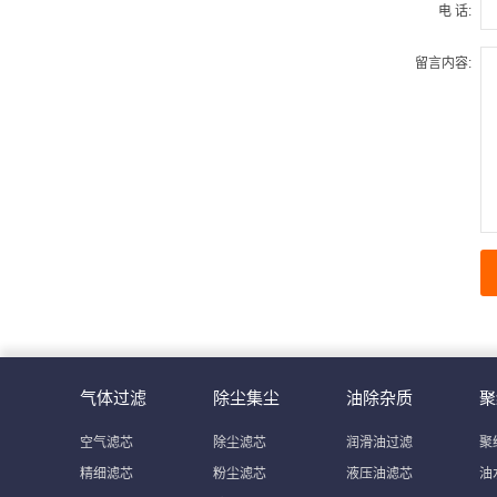
电 话:
留言内容:
气体过滤
除尘集尘
油除杂质
聚
空气滤芯
除尘滤芯
润滑油过滤
聚
精细滤芯
粉尘滤芯
液压油滤芯
油