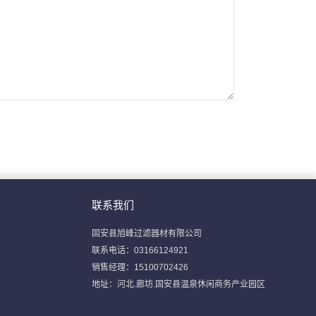
联系我们
固安县旭峰过滤器材有限公司
联系电话：03166124921
销售经理：15100702426
地址：河北.廊坊.固安县温泉休闲商务产业园区