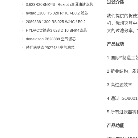
过滤介质
开工大吉！
3.623R20BNK电厂Rexroth润滑油站滤芯
hydac 1300 RS 020 P/HC /-B0.2 滤芯
我们提供的贺德
2089838 1300 RS 025 W/HC /-B0.2
机，我想这其中
大的过滤效率。
HYDAC贺德克3.623 D 10 BNK4滤芯
donaldson P828889 空气滤芯
产品优势
替代唐纳森P527484空气滤芯
1.国际**制造工
2.折叠结构，质
3.高过滤效率
4.通过 ISO90
5.所有过滤器
产品功能