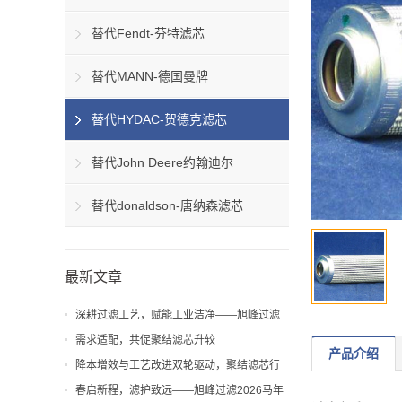
替代Fendt-芬特滤芯
替代MANN-德国曼牌
替代HYDAC-贺德克滤芯
替代John Deere约翰迪尔
替代donaldson-唐纳森滤芯
最新文章
深耕过滤工艺，赋能工业洁净——旭峰过滤
解析聚结滤芯工艺与应用价值
需求适配，共促聚结滤芯升较
产品介绍
降本增效与工艺改进双轮驱动，聚结滤芯行
业迎来新机遇
春启新程，滤护致远——旭峰过滤2026马年