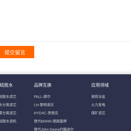
结脱水
品牌互换
应用领域
结脱水滤芯
PALL-颇尔
钢铁冶金
水分离滤芯
LH-黎明液压
火力发电
雾分离滤芯
HYDAC-贺德克
煤矿滤芯
结脱水滤机
替代MANN-德国曼牌
替代John Deere约翰迪尔