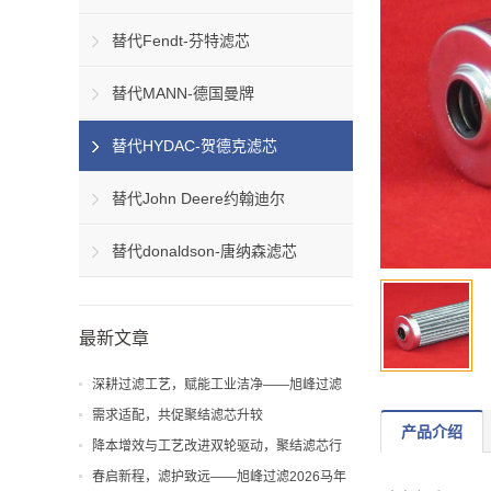
替代Fendt-芬特滤芯
替代MANN-德国曼牌
替代HYDAC-贺德克滤芯
替代John Deere约翰迪尔
替代donaldson-唐纳森滤芯
最新文章
深耕过滤工艺，赋能工业洁净——旭峰过滤
解析聚结滤芯工艺与应用价值
需求适配，共促聚结滤芯升较
产品介绍
降本增效与工艺改进双轮驱动，聚结滤芯行
业迎来新机遇
春启新程，滤护致远——旭峰过滤2026马年