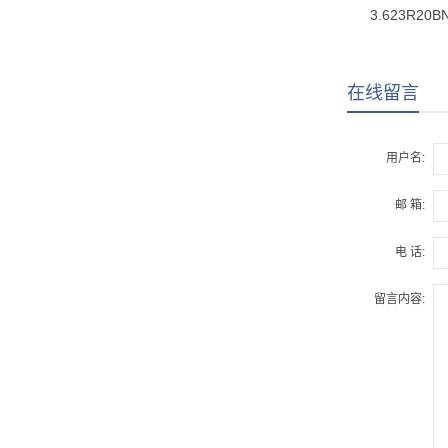
3.623R20
在线留言
用户名:
邮 箱:
电 话:
留言内容: