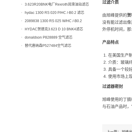
过滤介质
开工大吉！
3.623R20BNK电厂Rexroth润滑油站滤芯
hydac 1300 RS 020 P/HC /-B0.2 滤芯
由旭峰提供的
贺
2089838 1300 RS 025 W/HC /-B0.2
没有能过滤出像
外停机时间，那
HYDAC贺德克3.623 D 10 BNK4滤芯
donaldson P828889 空气滤芯
产品特点
替代唐纳森P527484空气滤芯
在美国生产
介质：玻璃
具备一个较
使用市场上现
过滤器密封
旭峰使用的丁腈
与石油产品时，