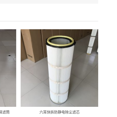
袋滤筒
六耳快拆防静电除尘滤芯