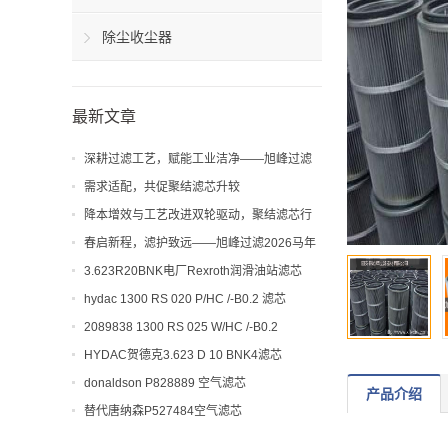
除尘收尘器
最新文章
深耕过滤工艺，赋能工业洁净——旭峰过滤
解析聚结滤芯工艺与应用价值
需求适配，共促聚结滤芯升较
降本增效与工艺改进双轮驱动，聚结滤芯行
业迎来新机遇
春启新程，滤护致远——旭峰过滤2026马年
开工大吉！
3.623R20BNK电厂Rexroth润滑油站滤芯
hydac 1300 RS 020 P/HC /-B0.2 滤芯
2089838 1300 RS 025 W/HC /-B0.2
HYDAC贺德克3.623 D 10 BNK4滤芯
donaldson P828889 空气滤芯
产品介绍
替代唐纳森P527484空气滤芯