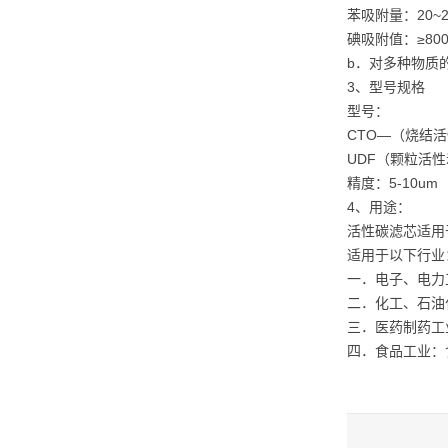
苯吸附量：20~2
碘吸附值：≥800
b．对多种物质的
3、型号规格
型号：
CTO—（烧结活
UDF（颗粒活性
精度：5-10um
4、用途：
活性碳滤芯适用
适用于以下行业
一．电子、电力
二．化工、石油
三．医药制药工
四．食品工业：