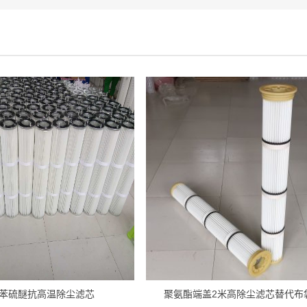
聚苯硫醚抗高温除尘滤芯
聚氨酯端盖2米高除尘滤芯替代布