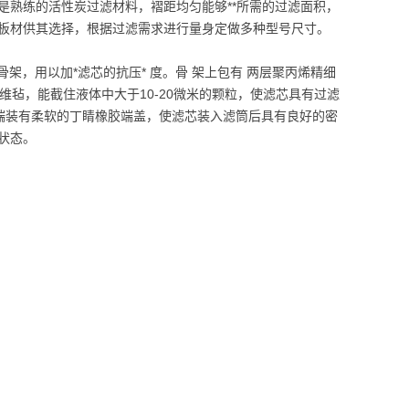
是熟练的活性炭过滤材料，褶距均匀能够**所需的过滤面积，
板材供其选择，根据过滤需求进行量身定做多种型号尺寸。
架，用以加*滤芯的抗压* 度。骨 架上包有 两层聚丙烯精细
毡，能截住液体中大于10-20微米的颗粒，使滤芯具有过滤
端装有柔软的丁睛橡胶端盖，使滤芯装入滤筒后具有良好的密
状态。