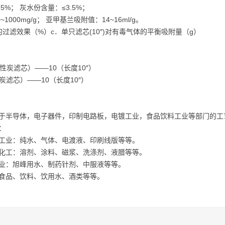
5%； 灰水份含量：≤3.5%；
~1000mg/g； 亚甲基兰吸附值：14~16ml/g。
过滤效果（%）c．单只滤芯(10″)对有毒气体的平衡吸附量（g）
性炭滤芯）——10（长度10″）
炭滤芯）——10（长度10″）
于半导体，电子器件，印制电路板，电镀工业，食品饮料工业等部门的工
：
工业：纯水、气体、电渡液、印刷线版等等。
化工：溶剂、涂料、磁浆、洗涤剂、液腊等等。
业：旭峰用水、制药针剂、中服液等等。
食品、饮料、饮用水、酒类等等。