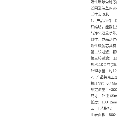
活性炭除尘滤芯
滤网及端盖的选
活性炭滤芯
1、产品介绍：
纤维毡，能截住
与净化双重功能
封性。成品活性
活性碳滤芯具有
第二较过滤：颗
第三较过滤：压
规格:10英寸(25
处理水量：约1
2、产品特点工
抗压*度：0.4M
额定流量：≤30
尺寸：外径 65m
长度：130+2mm 2
a．工艺指标：
比表面积：800~