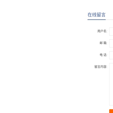
在线留言
用户名:
邮 箱:
电 话:
留言内容: