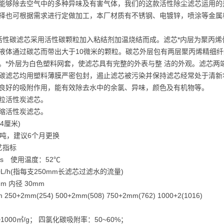
能够除去空气中的多种异味及有害气体，我们的这款活性除尘滤芯运用的
择也可根据需求进行定做加工，本厂材质有不锈钢、电镀锌，喷涂等金属
活性碳滤芯采用活性碳颗粒加入粘结剂加温烧结而成。滤芯*内层为聚丙烯骨
液体通过碳芯而带出大于10微米的颗粒。碳芯外层包有两层聚丙烯精细纤维
。*外层为白色塑料网套，使滤芯具有完整的外表与整 洁的外观。滤芯两
碳滤芯均用塑料薄膜严密包封，遏止滤芯被污染并保持滤芯经常处于清新
良好的吸附作用，能有效除去水中的余氯、异味，颜色及有机物等。
粒活性炭滤芯。
缩活性炭滤芯。
.4厘米)
2吨，建议6个月更换
艺指标
ps 使用温度：52℃
0L/h(指每支250mm长滤芯过滤水的流量)
m 内径 30mm
50+2mm(254) 500+2mm(508) 750+2mm(762) 1000+2(1016)
1000㎡/g； 四氯化碳吸附率：50~60%；