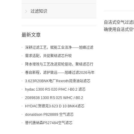
过滤知识
自洁式空气过滤
确使用自洁式空
最新文章
深耕过滤工艺，赋能工业洁净——旭峰过滤
解析聚结滤芯工艺与应用价值
需求适配，共促聚结滤芯升较
降本增效与工艺改进双轮驱动，聚结滤芯行
业迎来新机遇
春启新程，滤护致远——旭峰过滤2026马年
开工大吉！
3.623R20BNK电厂Rexroth润滑油站滤芯
hydac 1300 RS 020 P/HC /-B0.2 滤芯
2089838 1300 RS 025 W/HC /-B0.2
HYDAC贺德克3.623 D 10 BNK4滤芯
donaldson P828889 空气滤芯
替代唐纳森P527484空气滤芯