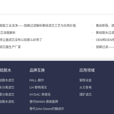
赋能工业洁净——旭峰过滤解析聚结滤芯工艺与应用价值
春启新程，滤
滤芯深度解析
聚结脱水过
除尘器滤芯没有以前那么好用了
OEM和OE
滤芯器生产厂家
旭峰过滤—
结脱水
品牌互换
应用领域
结脱水滤芯
PALL-颇尔
钢铁冶金
水分离滤芯
LH-黎明液压
火力发电
雾分离滤芯
HYDAC-贺德克
煤矿滤芯
结脱水滤机
替代MANN-德国曼牌
替代John Deere约翰迪尔