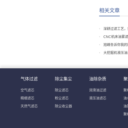
相关文章
深耕过滤工艺，
CNC机床油雾
旭峰告诉你我的
大挖掘机液压油
气体过滤
除尘集尘
油除杂质
聚
空气滤芯
除尘滤芯
润滑油过滤
聚
精细滤芯
粉尘滤芯
液压油滤芯
油
天然气滤芯
除尘收尘器
油
聚