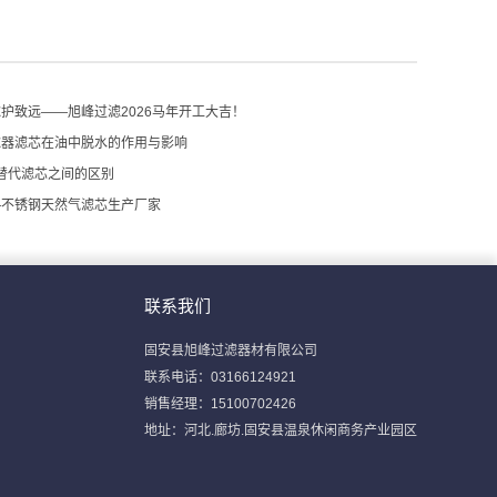
护致远——旭峰过滤2026马年开工大吉！
滤器滤芯在油中脱水的作用与影响
M替代滤芯之间的区别
—不锈钢天然气滤芯生产厂家
联系我们
固安县旭峰过滤器材有限公司
联系电话：03166124921
销售经理：15100702426
地址：河北.廊坊.固安县温泉休闲商务产业园区