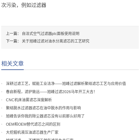
次污染，例如过滤器
上一篇：
自洁式空气过滤器plc面板使用说明
下一篇：
关于旭峰过滤对油水分离滤芯的工艺研究
相关文章
深耕过滤工艺，赋能工业洁净——旭峰过滤解析聚结滤芯工艺与应用价值
春启新程，滤护致远——旭峰过滤2026马年开工大吉！
CNC机床油雾滤芯深度解析
聚结脱水过滤器滤芯在油中脱水的作用与影响
旭峰告诉你我的除尘器滤芯没有以前那么好用了
OEM和OEM替代滤芯之间的区别
大挖掘机液压油滤芯器生产厂家