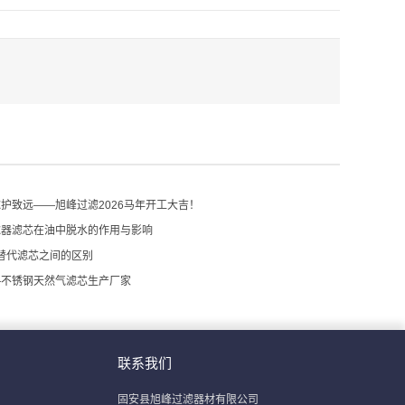
护致远——旭峰过滤2026马年开工大吉！
滤器滤芯在油中脱水的作用与影响
M替代滤芯之间的区别
—不锈钢天然气滤芯生产厂家
联系我们
固安县旭峰过滤器材有限公司