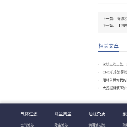
上一篇：
询滤
下一篇：
【旭
相关文章
深耕过滤工艺，
CNC机床油雾
旭峰告诉你我的
大挖掘机液压油
气体过滤
除尘集尘
油除杂质
聚
空气滤芯
除尘滤芯
润滑油过滤
聚