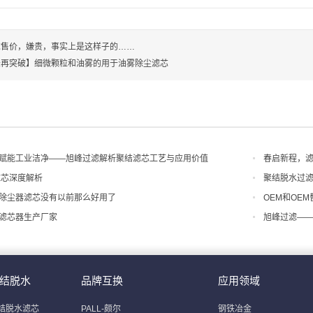
芯售价，嫌贵，事实上是这样子的……
峰再突破】细微颗粒和油雾的用于油雾除尘滤芯
赋能工业洁净——旭峰过滤解析聚结滤芯工艺与应用价值
春启新程，滤
滤芯深度解析
聚结脱水过
除尘器滤芯没有以前那么好用了
OEM和OE
滤芯器生产厂家
旭峰过滤—
结脱水
品牌互换
应用领域
结脱水滤芯
PALL-颇尔
钢铁冶金