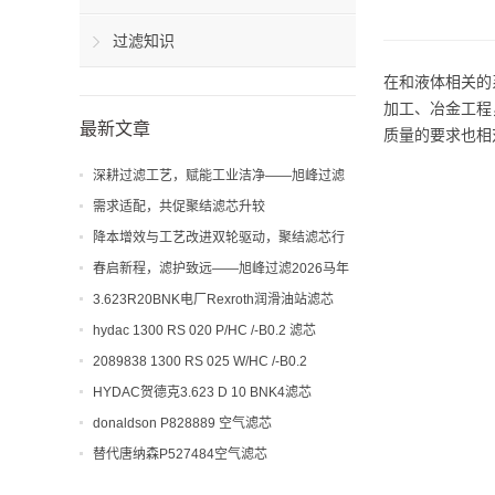
过滤知识
在和液体相关的
加工、冶金工程
最新文章
质量的要求也相
深耕过滤工艺，赋能工业洁净——旭峰过滤
解析聚结滤芯工艺与应用价值
需求适配，共促聚结滤芯升较
降本增效与工艺改进双轮驱动，聚结滤芯行
业迎来新机遇
春启新程，滤护致远——旭峰过滤2026马年
开工大吉！
3.623R20BNK电厂Rexroth润滑油站滤芯
hydac 1300 RS 020 P/HC /-B0.2 滤芯
2089838 1300 RS 025 W/HC /-B0.2
HYDAC贺德克3.623 D 10 BNK4滤芯
donaldson P828889 空气滤芯
替代唐纳森P527484空气滤芯